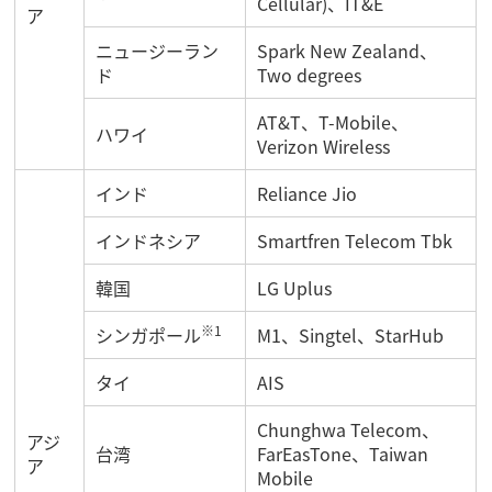
Cellular)、IT&E
ア
ニュージーラン
Spark New Zealand、
ド
Two degrees
AT&T、T-Mobile、
ハワイ
Verizon Wireless
インド
Reliance Jio
インドネシア
Smartfren Telecom Tbk
韓国
LG Uplus
※1
シンガポール
M1、Singtel、StarHub
タイ
AIS
Chunghwa Telecom、
アジ
台湾
FarEasTone、Taiwan
ア
Mobile