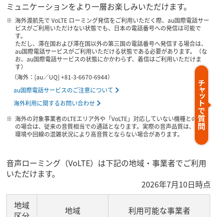
ミュニケーションをより一層お楽しみいただけます。
海外渡航先で VoLTE ローミング発信をご利用いただく際、au国際電話サー
ビスがご利用いただけない状態でも、日本の電話番号への発信は可能で
す。
ただし、滞在国および滞在国以外の第三国の電話番号へ発信する場合は、
au国際電話サービスがご利用いただける状態である必要があります。（な
お、au国際電話サービスの状態にかかわらず、着信はご利用いただけま
す）
（海外：[au／UQ] +81-3-6670-6944）
au国際電話サービスのご注意について
海外利用に関するお問い合わせ
海外の対象事業者のLTEエリア外や「VoLTE」対応していない機種との通話
の場合は、従来の音質相当での通話となります。実際の音声品質は、電波
環境や回線の混雑状況により高音質とならない場合があります。
音声ローミング（VoLTE）は下記の地域・事業者でご利用
いただけます。
2026年7月10日時点
地域
地域
利用可能な事業者
区分