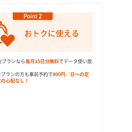
金プランなら
毎月15日分無料
でデータ使い放
金プランの方も事前予約で
800円／日〜の定
求の心配なし！