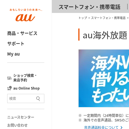
スマートフォン・携帯電話
トップ
スマートフォン・携帯電話
au海外放題
商品・サービス
サポート
My au
ショップ検索・
来店予約
au Online Shop
一定期間内（24時間単位）
ニュースセンター
海外での音声通話、SMSの
お問い合わせ
音声通話料金について