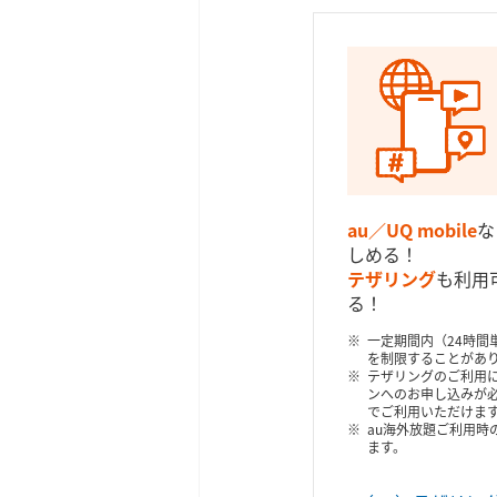
au／UQ mobile
な
しめる！
テザリング
も利用
る！
一定期間内（24時間
を制限することがあ
テザリングのご利用に
ンへのお申し込みが必要
でご利用いただけま
au海外放題ご利用時
ます。