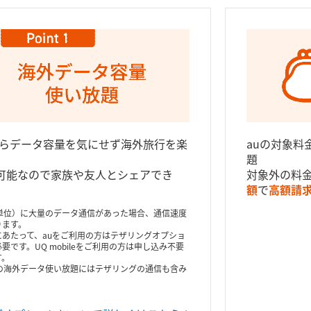
らデータ容量を気にせず海外旅行を楽
auの対象料
題
可能なので家族や友人とシェアでき
対象外の料
額
で
高額請
単位）に大量のデータ通信があった場合、通信速度
ります。
あたって、auをご利用の方はテザリングオプショ
です。UQ mobileをご利用の方は申し込み不要
す。
の海外データ使い放題にはテザリングの通信も含み