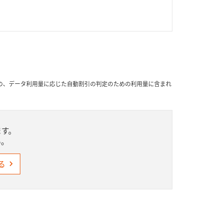
プランの、データ利用量に応じた自動割引の判定のための利用量に含まれ
ます。
い。
る