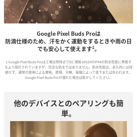
Google Pixel Buds Proは
防滴仕様のため、汗をかく運動をするときや雨の日
1
でも安心して使えます
。
1 Google Pixel Buds Proは工場出荷時点でIEC 規格 60529のIPX4の防水性能に準拠す
るよう設計されていますが、完全な防水ではありません。防水性能は、永久的には持
続せず、通常の使用による摩耗、修理、分解、損傷によって低下または失われます。
Google Pixel Buds Proが濡れた場合は乾かしてください。
他のデバイスとのペアリングも簡
単。