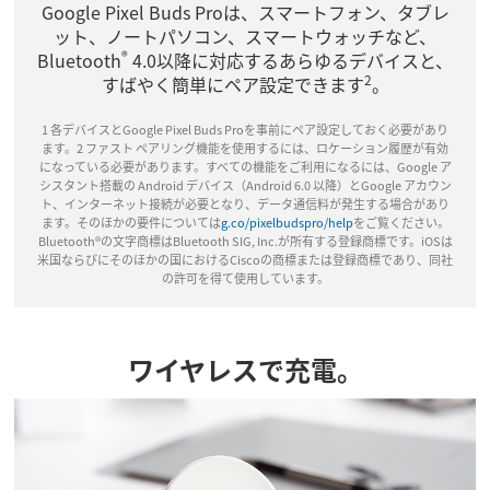
Google Pixel Buds Proは、スマートフォン、タブレ
ット、ノートパソコン、スマートウォッチなど、
®
Bluetooth
4.0以降に対応するあらゆるデバイスと、
2
すばやく簡単にペア設定できます
。
1 各デバイスとGoogle Pixel Buds Proを事前にペア設定しておく必要があり
ます。2 ファスト ペアリング機能を使用するには、ロケーション履歴が有効
になっている必要があります。すべての機能をご利用になるには、Google ア
シスタント搭載の Android デバイス（Android 6.0 以降）とGoogle アカウン
ト、インターネット接続が必要となり、データ通信料が発生する場合があり
ます。そのほかの要件については
g.co/pixelbudspro/help
をご覧ください。
Bluetooth®の文字商標はBluetooth SIG, Inc.が所有する登録商標です。iOSは
米国ならびにそのほかの国におけるCiscoの商標または登録商標であり、同社
の許可を得て使用しています。
ワイヤレスで充電。