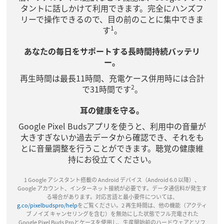
タントに話しかけて利用できます。完全にハンズフ
リーで操作できるので、目の前のことに集中できま
1
す
。
あなたの毎日をサポートする長時間持続バッテリ
ー。
再生時間は最長11時間、充電ケース併用時には合計
2
で31時間です
。
耳の健康を守る。
Google Pixel Budsアプリを使うと、利用中の音量が
大きすぎないか過去データから確認でき、それをも
とに音量調整を行うことができます。聴覚の健康維
持にお役立てください。
1 Google アシスタント搭載の Android デバイス（Android 6.0 以降）、
Google アカウント、インターネット接続が必要です。データ通信料が発生す
る場合があります。対応言語と最小要件については、
g.co/pixelbudspro/help
をご覧ください。2 再生時間は、他の機能（アクティ
ブ ノイズ キャンセリングを含む）を無効にした状態でフル充電された
Google Pixel Buds Proとケースを使用し、生産開始前のハードウェアとソフ