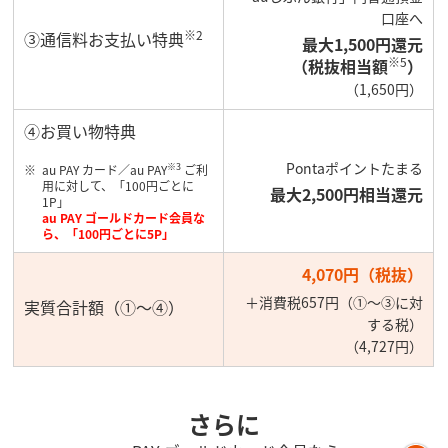
口座へ
※2
③通信料お支払い特典
最大1,500円還元
※5
（税抜相当額
）
（1,650円）
④お買い物特典
Pontaポイントたまる
※3
au PAY カード／au PAY
ご利
用に対して、「100円ごとに
最大2,500円相当還元
1P」
au PAY ゴールドカード会員な
ら、「100円ごとに5P」
4,070円（税抜）
＋消費税657円（①～③に対
実質合計額（①～④）
する税）
（4,727円）
さらに