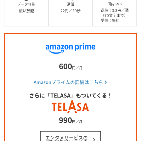
国内SMS
データ容量
通話
通話
送信：3.3円／通
使い放題
22円／30秒
（70文字まで）
常利用に影響のない範囲（最大
衛星電話への通話など
受信：無料
す。また他社が料金設
B／月まで
がかかります。
600
円／月
Amazonプライムの詳細はこちら
さらに「TELASA」も
ついてくる！
990
円／月
エンタメサービスの