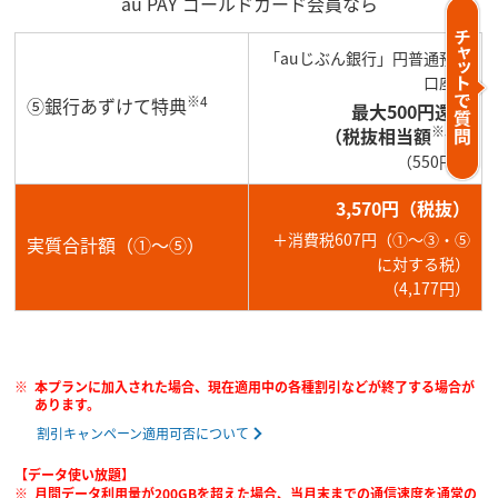
au PAY ゴールドカード会員なら
「auじぶん銀行」円普通預金
口座へ
※4
⑤銀行あずけて特典
最大500円還元
※5
（税抜相当額
）
（550円）
3,570円（税抜）
＋消費税607円（①～③・⑤
実質合計額（①～⑤）
に対する税）
（4,177円）
本プランに加入された場合、現在適用中の各種割引などが終了する場合が
あります。
割引キャンペーン適用可否について
【データ使い放題】
月間データ利用量が200GBを超えた場合、当月末までの通信速度を通常の