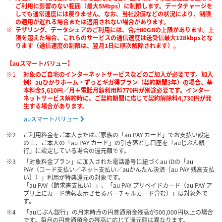
ご利用に影響のない範囲（最大5Mbps）に制限します。データチャージを
しても通常速度には戻りません。なお、当社設備などの状況により、制限
の適用が遅れる場合または適用されない場合があります。
テザリング、データシェアのご利用には、合計80GBの上限があります。上
限を超えた場合、これらのサービスの通信速度は送受信最大128kbpsとな
ります（通信速度の制限は、翌月1日に順次解除されます）。
【auスマートバリュー】
対象のご自宅のインターネットサービスなどのご加入が必要です。加入
例）auひかりホーム・ずっとギガ得プラン（契約期間3年）の場合、基
本料金5,610円／月＋電話月額利用料770円が別途必要です。インター
ネットサービス解約時に、ご契約期間に応じて契約解除料4,730円が発
生する場合があります。
auスマートバリュー
ご利用料金をご本人またはご家族の「au PAY カード」でお支払い設定
の上、ご本人の「au PAY カード」の引き落とし口座を「auじぶん銀
行」に設定している場合の還元額です。
「対象料金プラン」に加入された電話番号に紐づくau IDの「au
PAY（コード支払い／ネット支払い／auかんたん決済［au PAY 残高支払
い］）」利用が特典還元の対象です。
「au PAY（請求書支払い）」、「au PAY プリペイドカード（au PAY ア
プリ上にカード情報表示させるバーチャルカード含む）」は対象外で
す。
「auじぶん銀行」の月末時点の円普通預金残高が500,000円以上の場合
です。毎月の円普通預金の残高に応じて還元額は異なります。