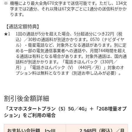
機種により最大全角670文字まで送信可能です。ただし、134文
字までは2通分、それ以降は67文字ごとに1通分の送信料がかか
ります。
【通話定額特典】
1回の通話が5分を超えた場合、5分超過分につき22円（税
込）／30秒の通話料が別途かかります。0570（ナビダイヤ
ル）・衛星電話など、対象外となる通話があります。別に定
める一部の電気通信事業者への通話や、月間744時間を超え
る通話は有料となる場合があります。対象外通話は、国内通
話料が別途かかります。「電話きほんパック（330円／
月）」「電話きほんパック（V）（440円／月）」対象のオ
プション料は無料となります（別途お申し込みが必要）。
割引後金額詳細
「スマホスタートプラン（S）5G／4G」＋「2GB増量オプ
ション」をご利用の場合
お支払い合計額 I～III
2,948円（税込）／月