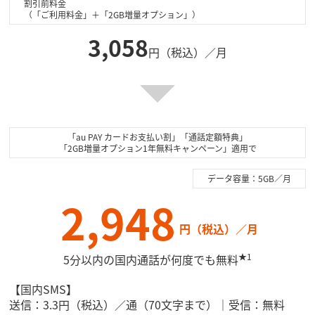
割引前料金
（「ご利用料金」＋「2GB増量オプション」）
3,058
円（税込）／月
「au PAY カードお支払い割」「通話定額特典」
「2GB増量オプション1年無料キャンペーン」適用で
データ容量：5GB／月
2,948
円（税込）／月
★1
5分以内の国内通話が何度でも無料
【国内SMS】
送信：3.3円（税込）／通（70文字まで）｜受信：無料