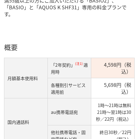
満55歳以上の方にご加入いただける「BASIO2」、
「BASIO」と「AQUOS K SHF31」専用の料金プランで
す。
概要
4,598円（税
(注1)
「2年契約」
適
込）
用時
月額基本使用料
5,698円（税
各種割引サービス
込）
適用前
1時～21時は無料
au携帯電話宛
21時～翌1時は30
秒／22円（税込）
国内通話料
他社携帯電話・固
終日30秒／22円
定電話など宛
（税込）