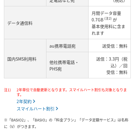
月間データ容量
(注2)
0.7GB
が
データ通信料
基本使用料に含ま
れます
au携帯電話宛
送受信：無料
国内SMS利用料
送信：3.3円（税
他社携帯電話・
込）／回
PHS宛
受信：無料
2年単位で自動更新となります。スマイルハート割引も対象となりま
す。
2年契約
スマイルハート割引
※「BASIO2」、「BASIO」の「料金プラン」「データ定額サービス」は名称
に（V）がつきます。