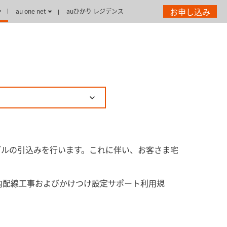
お申し込み
au one net
auひかり レジデンス
ブルの引込みを行います。これに伴い、お客さま宅
内配線工事およびかけつけ設定サポート利用規