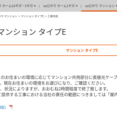
り ホーム10ギガ・5ギガ
auひかり ホーム1ギガ
auひかり マンション
かり マンション
マンション タイプE
工事内容
マンション タイプE
マンション タイプE
まのお住まいの環境に応じてマンション共用部分に直接光ケー
。現在お住まいの環境をお選びになり、ご確認ください。
、状況によりますが、おおむね2時間程度で終了致します。
にて提供する工事における当社の責任の範囲につきましては「屋
KB）