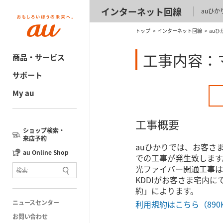
インターネット回線
auひか
トップ
インターネット回線
auひ
工事内容：
商品・サービス
サポート
My au
工事概要
ショップ検索・
来店予約
auひかりでは、お客さ
au Online Shop
での工事が発生致します
光ファイバー開通工事は
KDDIがお客さま宅内
約」によります。
ニュースセンター
利用規約はこちら（890
お問い合わせ