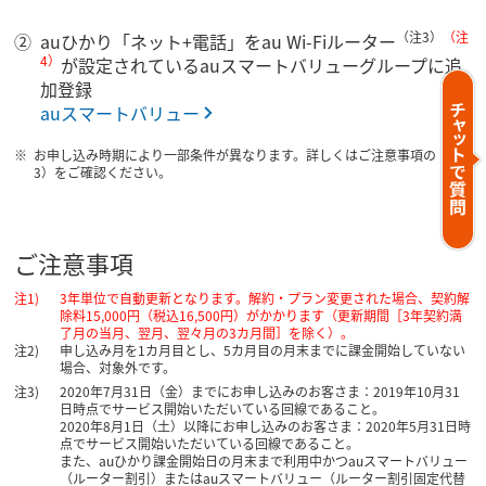
（注3）
（注
auひかり「ネット+電話」をau Wi-Fiルーター
4）
が設定されているauスマートバリューグループに追
加登録
auスマートバリュー
お申し込み時期により一部条件が異なります。詳しくはご注意事項の（注
3）をご確認ください。
ご注意事項
3年単位で自動更新となります。解約・プラン変更された場合、契約解
除料15,000円（税込16,500円）がかかります（更新期間［3年契約満
了月の当月、翌月、翌々月の3カ月間］を除く）。
申し込み月を1カ月目とし、5カ月目の月末までに課金開始していない
場合、対象外です。
2020年7月31日（金）までにお申し込みのお客さま：2019年10月31
日時点でサービス開始いただいている回線であること。
2020年8月1日（土）以降にお申し込みのお客さま：2020年5月31日時
点でサービス開始いただいている回線であること。
また、auひかり課金開始日の月末まで利用中かつauスマートバリュー
（ルーター割引）またはauスマートバリュー（ルーター割引固定代替