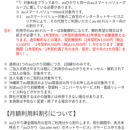
※1
）対象料金プランであり、auひかりと同一のauスマートバリューグ
ループに属している必要があります。
auスマートバリューmineは対象外です。
auスマートバリュー対象のご自宅のインターネットサービスエ
リア外により、その代替でご利用いただくau Wi-Fiルーター向け
の割引です。
利用中のau Wi-Fiルーターは自動解約にならず、解約希望の場合は手
続きが必要です。
2年契約N／2年契約適用時は2年単位で自動更新とな
ります。途中解約などの場合、契約解除料（2年契約N1,000円［税込
1,100円］／2年契約9,500円［税込10,450円］）がかかります（更新
期間［2年契約N／2年契約満了月の当月、翌月、翌々月の3カ月間］を
除く）。
適用は1つのauひかり回線につき、1回線分のみです。
ご加入手続き中または既にご利用中のauひかりをキャンセル・解約されて
ご加入の場合、対象外です。
法人名義でのご契約は対象外です。
沖縄県下au取扱店およびau取扱店以外でのお申し込みは対象外です。
別途auひかり初期費用・登録料・ユニバーサルサービス料・電話リレーサ
ービス料などがかかります。
弊社が実施するほかの施策とは併用できない場合があります。
本施策は予告なく変更・終了する場合があります。
【月額利用料割引について】
auひかり課金開始月の翌月ご利用分から割引します。割引期間中、各月末
時点で「auひかり（au one net）のネットサービス」がサービス中である