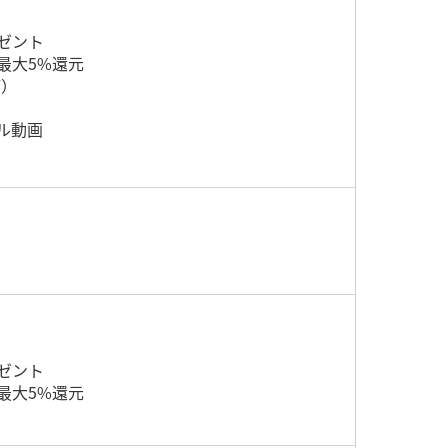
ゼント
ト最大5%還元
ど）
ル動画
）
ゼント
ト最大5%還元