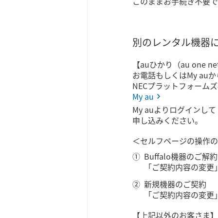
このままお手続き不要で
別のレンタル機器
【auひかり（au one 
お電話もしくはMy au
NECプラットフォーム
My au
My auよりログイン
申し込みください。
＜セルフページの操作の
Buffalo機器のご解約
「ご契約内容の変更
新規機器のご契約
「ご契約内容の変更
【上記以外のお客さま】