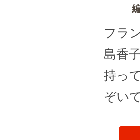
フラ
島香
持っ
ぞい