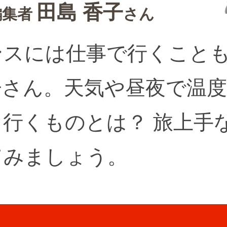
田島 香子
編集者
さん
ンスには仕事で行くこと
子さん。天気や昼夜で温
て行くものとは？ 旅上手
てみましょう。