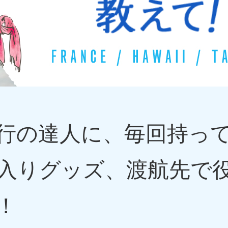
行の達人に、毎回持っ
入りグッズ、渡航先で
！