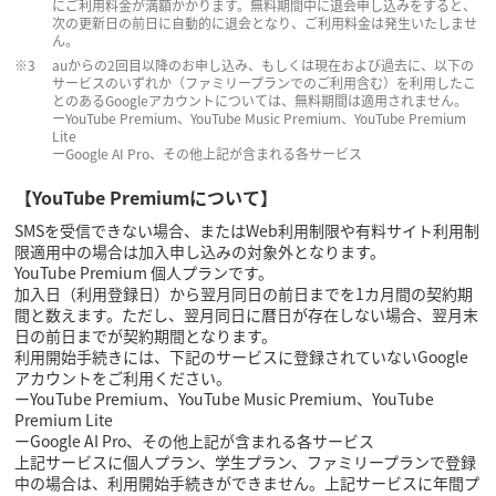
にご利用料金が満額かかります。無料期間中に退会申し込みをすると、
次の更新日の前日に自動的に退会となり、ご利用料金は発生いたしませ
ん。
auからの2回目以降のお申し込み、もしくは現在および過去に、以下の
サービスのいずれか（ファミリープランでのご利用含む）を利用したこ
とのあるGoogleアカウントについては、無料期間は適用されません。
ーYouTube Premium、YouTube Music Premium、YouTube Premium
Lite
ーGoogle AI Pro、その他上記が含まれる各サービス
【YouTube Premiumについて】
SMSを受信できない場合、またはWeb利用制限や有料サイト利用制
限適用中の場合は加入申し込みの対象外となります。
YouTube Premium 個人プランです。
加入日（利用登録日）から翌月同日の前日までを1カ月間の契約期
間と数えます。ただし、翌月同日に暦日が存在しない場合、翌月末
日の前日までが契約期間となります。
利用開始手続きには、下記のサービスに登録されていないGoogle
アカウントをご利用ください。
ーYouTube Premium、YouTube Music Premium、YouTube
Premium Lite
ーGoogle AI Pro、その他上記が含まれる各サービス
上記サービスに個人プラン、学生プラン、ファミリープランで登録
中の場合は、利用開始手続きができません。上記サービスに年間プ