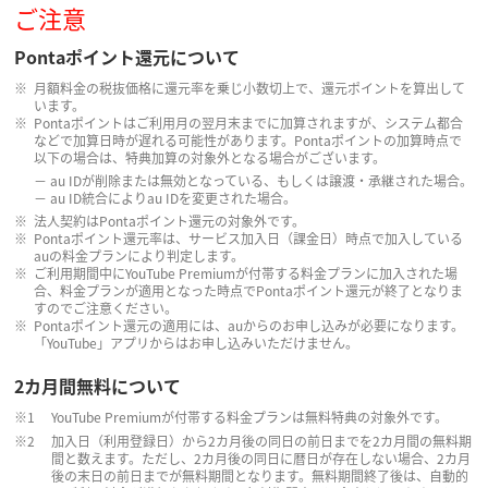
ご注意
Pontaポイント還元について
月額料金の税抜価格に還元率を乗じ小数切上で、還元ポイントを算出して
います。
Pontaポイントはご利用月の翌月末までに加算されますが、システム都合
などで加算日時が遅れる可能性があります。Pontaポイントの加算時点で
以下の場合は、特典加算の対象外となる場合がございます。
－ au IDが削除または無効となっている、もしくは譲渡・承継された場合。
－ au ID統合によりau IDを変更された場合。
法人契約はPontaポイント還元の対象外です。
Pontaポイント還元率は、サービス加入日（課金日）時点で加入している
auの料金プランにより判定します。
ご利用期間中にYouTube Premiumが付帯する料金プランに加入された場
合、料金プランが適用となった時点でPontaポイント還元が終了となりま
すのでご注意ください。
Pontaポイント還元の適用には、auからのお申し込みが必要になります。
「YouTube」アプリからはお申し込みいただけません。
2カ月間無料について
YouTube Premiumが付帯する料金プランは無料特典の対象外です。
加入日（利用登録日）から2カ月後の同日の前日までを2カ月間の無料期
間と数えます。ただし、2カ月後の同日に暦日が存在しない場合、2カ月
後の末日の前日までが無料期間となります。無料期間終了後は、自動的