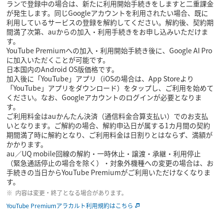
ランで登録中の場合は、新たに利用開始手続きをしますと二重課金
が発生します。同じGoogleアカウントを利用されたい場合、既に
利用しているサービスの登録を解約してください。解約後、契約期
間満了次第、auからの加入・利用手続きをお申し込みいただけま
す。
YouTube Premiumへの加入・利用開始手続き後に、Google AI Pro
に加入いただくことが可能です。
日本国内のAndroid OS版価格です。
加入後に「YouTube」アプリ（iOSの場合は、App Storeより
「YouTube」アプリをダウンロード）をタップし、ご利用を始めて
ください。なお、Googleアカウントのログインが必要となりま
す。
ご利用料金はauかんたん決済（通信料金合算支払い）でのお支払
いとなります。ご解約の場合、解約申込日が属する1カ月間の契約
期間満了時に解約となり、ご利用料金は日割りとはならず、満額が
かかります。
au／UQ mobile回線の解約・一時休止・譲渡・承継・利用停止
（緊急通話停止の場合を除く）・対象外機種への変更の場合は、お
手続きの当日からYouTube Premiumがご利用いただけなくなりま
す。
内容は変更・終了となる場合があります。
YouTube Premiumアラカルト利用規約はこちら