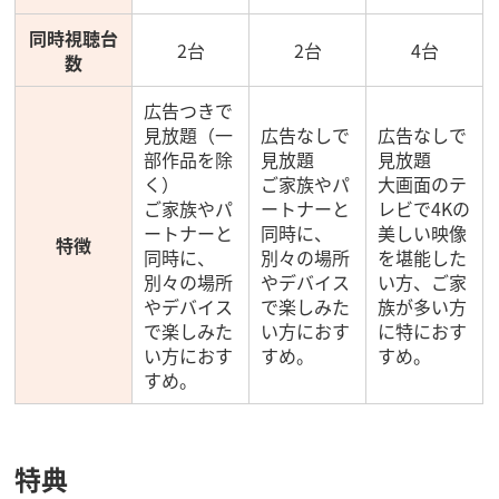
同時視聴台
2台
2台
4台
数
広告つきで
見放題（一
広告なしで
広告なしで
部作品を除
見放題
見放題
く）
ご家族やパ
大画面のテ
ご家族やパ
ートナーと
レビで4Kの
ートナーと
同時に、
美しい映像
特徴
同時に、
別々の場所
を堪能した
別々の場所
やデバイス
い方、ご家
やデバイス
で楽しみた
族が多い方
で楽しみた
い方におす
に特におす
い方におす
すめ。
すめ。
すめ。
特典