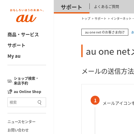
サポート
よくあるご質問
トップ
サポート
インターネット・電
au one net のお客さま向け
商品・サービス
サポート
au one 
My au
メールの送信方法
ショップ検索・
来店予約
au Online Shop
1
メールアイコン
ニュースセンター
お問い合わせ