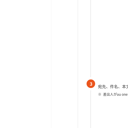
3
宛先、件名、本
差出人がau o