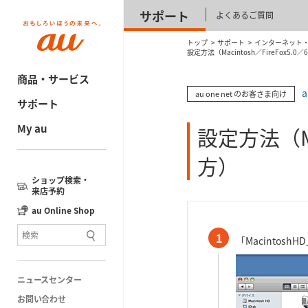
サポート
よくあるご質問
トップ
サポート
インターネット・電
設定方法（Macintosh／FireFox5.0／
商品・サービス
au one net のお客さま向け
サポート
My au
設定方法（Mac
方）
ショップ検索・
来店予約
au Online Shop
1
「Macintos
ニュースセンター
お問い合わせ