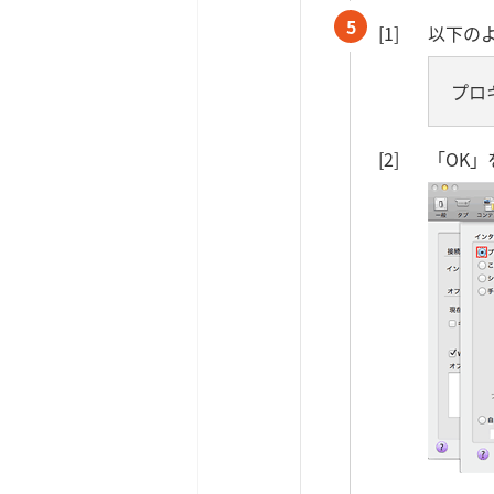
5
以下の
プロ
「OK