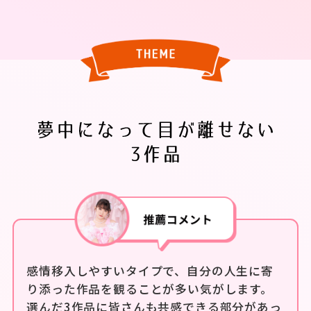
小泉遥香
コイズミ ハルカ
2001年1月5日生まれ、埼玉県出
プロフィール /
身。6人組グループ・超ときめき♡宣伝部のメン
バー。担当カラーは超ときめき♡ピンク。2024
年1月に配信された楽曲「最上級にかわいい
の！」がSNSを中心に話題となり、8カ月で
TikTok総再生回数12億回を突破した。10月14日
深夜からは日本テレビ系にて初の冠番組「とき
めき♡超音波‼︎」が4週連続で放送。12月開催の
埼玉・さいたまスーパーアリーナ公演はチケッ
トがソールドアウトした。個人では2018年1月よ
り、ラジオ日本「60TRY部」の番組内コーナー
「永野の映画はえ〜がな！」にアシスタントと
してレギュラー出演中。映画「かぐや様は告ら
感情移入しやすいタイプで、自分の人生に寄
せたい 〜天才たちの恋愛頭脳戦〜 ファイナル」
り添った作品を観ることが多い気がします。
や舞台「いいね！光源氏くん」に出演するなど
選んだ3作品に皆さんも共感できる部分があっ
役者活動も行っている。