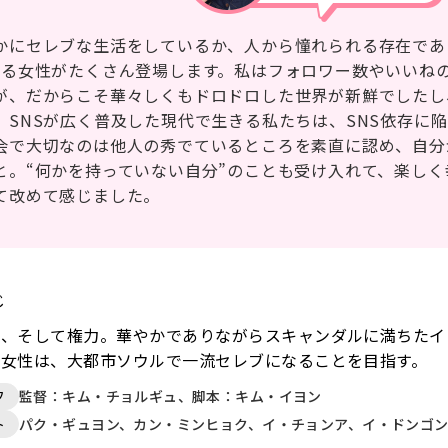
かにセレブな生活をしているか、人から憧れられる存在であ
きる女性がたくさん登場します。私はフォロワー数やいいね
が、だからこそ華々しくもドロドロした世界が新鮮でしたし
。SNSが広く普及した現代で生きる私たちは、SNS依存に
会で大切なのは他人の秀でているところを素直に認め、自分
と。“何かを持っていない自分”のことも受け入れて、楽し
て改めて感じました。
じ
富、そして権力。華やかでありながらスキャンダルに満ちたイ
た女性は、大都市ソウルで一流セレブになることを目指す。
フ
監督：キム・チョルギュ、脚本：キム・イヨン
ト
パク・ギュヨン、カン・ミンヒョク、イ・チョンア、イ・ドンゴ