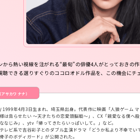
ンから熱い視線を注がれる“最旬”の俳優4人がとっておきの作
視聴できる選りすぐりのココロオドル作品を、この機会にチ
（アサカワ ナナ）
1999年4月3日生まれ、埼玉県出身。代表作に映画「人狼ゲーム
/
様は告らせたい ～天才たちの恋愛頭脳戦～」、CX「親愛なる僕へ殺
ななじみ」、ytv「帰ってきたらいっぱいして。」など。
テレビ系で吉谷彩子とのダブル主演ドラマ「どうか私より不幸でいて
骨子のボディガード」が公開された。