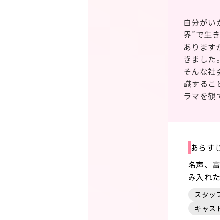
自分がい
界”で生
あります
きました
そんな社
識するこ
ラマを観
あらす
名声、
み入れ
スタッ
キャス