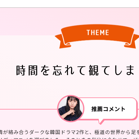
情が絡み合うダークな韓国ドラマ2作と、極道の世界から足