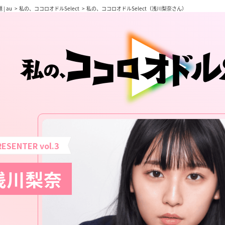
| au
私の、ココロオドルSelect
私の、ココロオドルSelect（浅川梨奈さん）
RESENTER vol.
3
浅川梨奈