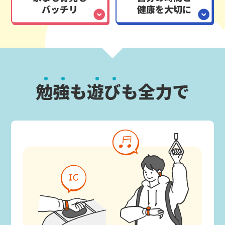
勉
強
も
遊
び
も全力で