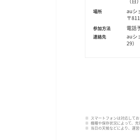
（日
au
場所
〒81
電話
参加方法
auシ
連絡先
29）
スマートフォンは対応してお
機種や保存状況によって、充
当日の天候などにより、運営