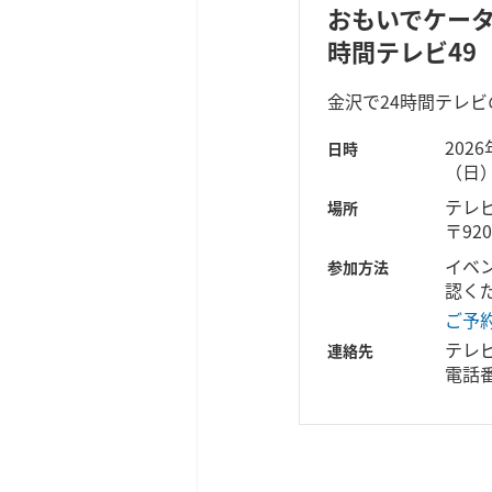
おもいでケータ
時間テレビ49
金沢で24時間テレ
202
日時
（日
テレ
場所
〒92
イベ
参加方法
認く
ご予
テレ
連絡先
電話番