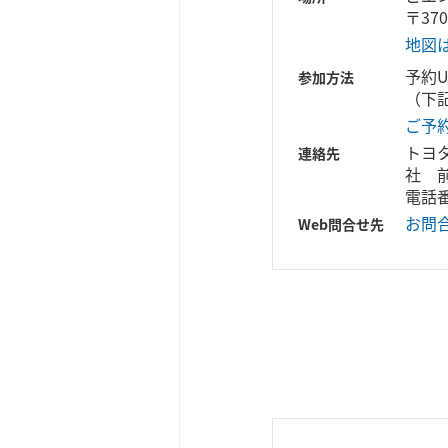
〒37
地図
予約
参加方法
（下
ご予
トヨ
連絡先
社 
電話番号
お問
Web問合せ先