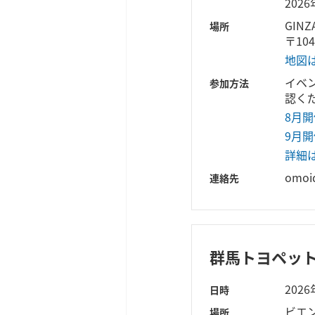
202
GINZA
場所
〒10
地図
イベ
参加方法
認く
8月
9月
詳細
omoi
連絡先
群馬トヨペット 
202
日時
ビエ
場所