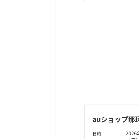
auショップ那
202
日時