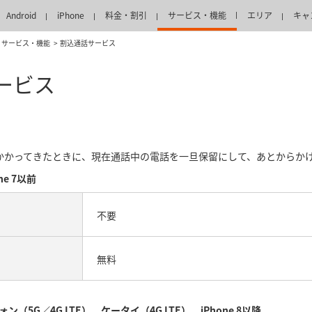
Android
iPhone
料金・割引
サービス・機能
エリア
キャ
サービス・機能
割込通話サービス
ービス
かかってきたときに、現在通話中の電話を一旦保留にして、あとからか
one 7以前
不要
無料
ォン（5G／4G LTE）、ケータイ（4G LTE）、iPhone 8以降