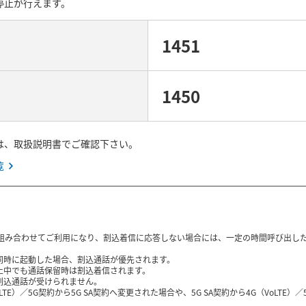
停止が行えます。
1451
1450
は、取扱説明書でご確認下さい。
覧
と組み合わせてご利用になり、割込着信に応答しない場合には、一定の時間呼び出し
同時に起動した場合、割込通話が優先されます。
止中でも通話保留時は割込着信されます。
割込通話が受けられません。
LTE）／5G契約から5G SA契約へ変更された場合や、5G SA契約から4G（VoL