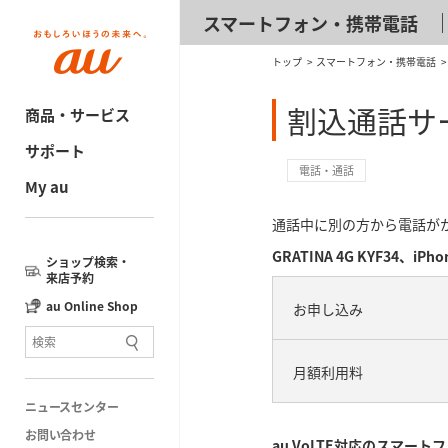
スマートフォン・携帯電話
トップ
スマートフォン・携帯電話
割込通話サ
商品・サービス
サポート
電話・通話
My au
通話中に別の方から電話が
GRATINA 4G KYF34、iPh
ショップ検索・
来店予約
au Online Shop
お申し込み​
月額利用料
ニュースセンター
お問い合わせ
au VoLTE対応のスマートフ