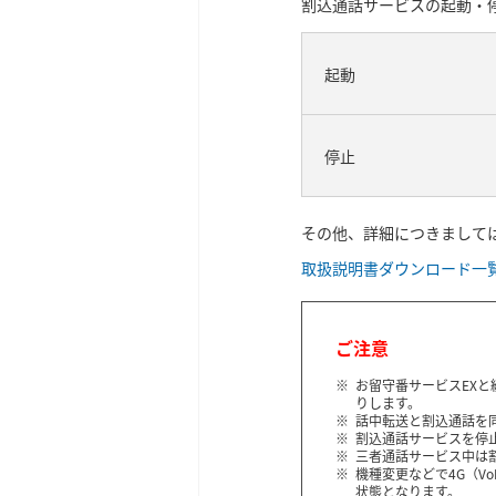
割込通話サービスの起動・
起動
停止
その他、詳細につきまして
取扱説明書ダウンロード一
ご注意
お留守番サービスEX
りします。
話中転送と割込通話を
割込通話サービスを停
三者通話サービス中は
機種変更などで4G（Vo
状態となります。