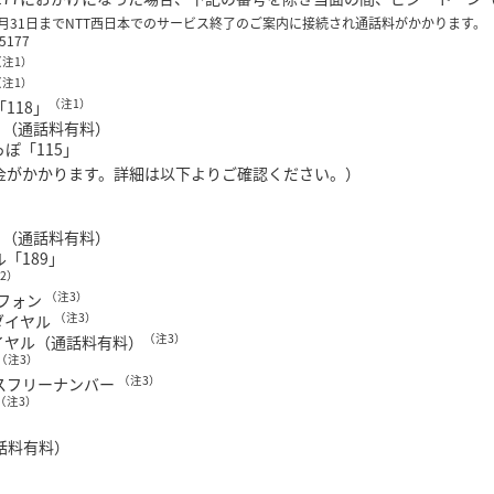
3月31日までNTT西日本でのサービス終了のご案内に接続され通話料がかかります。
5177
（注1）
（注1）
（注1）
118」
」（通話料有料）
ぽ「115」
金がかかります。詳細は以下よりご確認ください。）
」（通話料有料）
「189」
2）
（注3）
ーフォン
（注3）
ダイヤル
（注3）
イヤル（通話料有料）
（注3）
（注3）
スフリーナンバー
（注3）
話料有料）