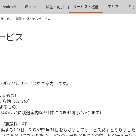
Android
iPhone
料金・割引
サービス・機能
エリア
キャ
サービス・機能
ダイヤルサービス
ービス
けるダイヤルサービスをご案内します。
まるもの）
70から始まるもの）
始まるもの）
話料のほかに別途案内料が1件につき440円かかります）
）
7」（通話料有料）
提供する177は、2025年3月31日をもちましてサービス終了となりました
以降に177におかけになった場合、下記の番号を除き当面の間、ビジートー