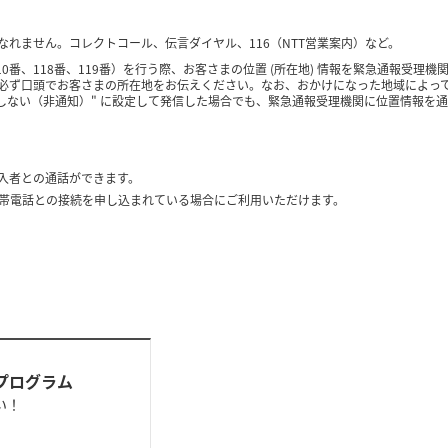
なれません。コレクトコール、伝言ダイヤル、116（NTT営業案内）など。
10番、118番、119番）を行う際、お客さまの位置 (所在地) 情報を緊急通報受
必ず口頭でお客さまの所在地をお伝えください。なお、おかけになった地域によっ
知しない（非通知）" に設定して発信した場合でも、緊急通報受理機関に位置情報を
加入者との通話ができます。
帯電話との接続を申し込まれている場合にご利用いただけます。
ントプログラム
い！
。