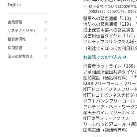
English
以下番号については2026年
0582177、09597177、0997
警察への緊急通報「110」
企業情報
消防への緊急通報「119」
海上保安本部への緊急通報「
サステナビリティ
災害用伝言ダイヤル「171
投資家情報
アルティウスリンクでんぽっ
採用情報
（別途でんぽっぽの利用料
法人のお客さま
お電話でのお申込み
消費者ホットライン「188
児童相談所全国共通ダイヤル
（注
船舶電話（通話料有料）
KDDIフリーコール・フリ
NTTドコモビジネスフリー
NTTドコモビジネスナビダ
ソフトバンクフリーコール
アルテリア・ネットワーク
楽天モバイルフリーボイス
NTT東西フリーアクセス
りーふねっと67コール（通
国際電話（通話料有料）