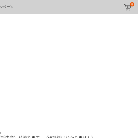
0
ンペーン
。
ン（話中音）が流れます。（通話料はかかりません）