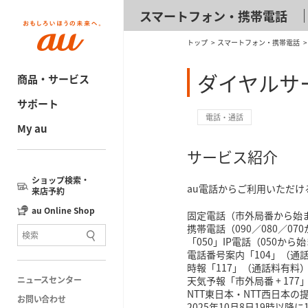
スマートフォン・携帯電話
トップ
スマートフォン・携帯電話
ダイヤルサ
商品・サービス
サポート
電話・通話
My au
サービス紹介
ショップ検索・
au電話からご利用いただ
来店予約
au Online Shop
固定電話（市外局番から始
携帯電話（090／080／0
「050」IP電話（050から
電話番号案内「104」（通
時報「117」（通話料有料
ニュースセンター
天気予報「市外局番 + 17
NTT東日本・NTT西日本の
お問い合わせ
2025年10月8日19時