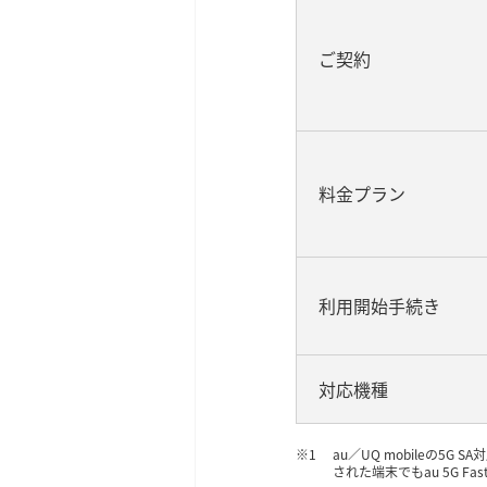
ご契約
料金プラン
利用開始手続き
対応機種
au／UQ mobileの5G
された端末でもau 5G Fa