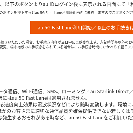
、以下のボタンよりau IDログイン後に表示される画面にて
タンを押下するとau 5G Fast Lane利用廃止画面に遷移しますのでご注意くだ
au 5G Fast Lane利用開始／廃止のお手続
auからお手続きいただいた場合、お手続き内容が当日中に反映されます。左記時間帯以外の
変更、端末増設のお手続きをされている場合は、お手続き時間にかかわらず翌日8:0
ータ通信、Wi-Fi通信、SMS、ローミング／au Starlink 
au 5G Fast Laneは適用されません。
Laneによる速度向上効果は電波状況などにより随時変動します。環境によっ
ほかのお客さまに適切な通信品質を確保提供できない若しくは
生するおそれがある時など、au 5G Fast Laneをご利用