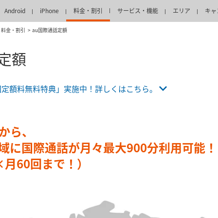
Android
iPhone
料金・割引
サービス・機能
エリア
キャ
料金・割引
au国際通話定額
話定額
回定額料無料特典」実施中！詳しくはこちら。
）から、
域に国際通話が月々最大900分利用可能！
×月60回まで！）