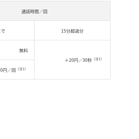
通話時間／回
まで
15分超過分​
無料​
（注1）
＋20円／30秒
（注1）
00円／回