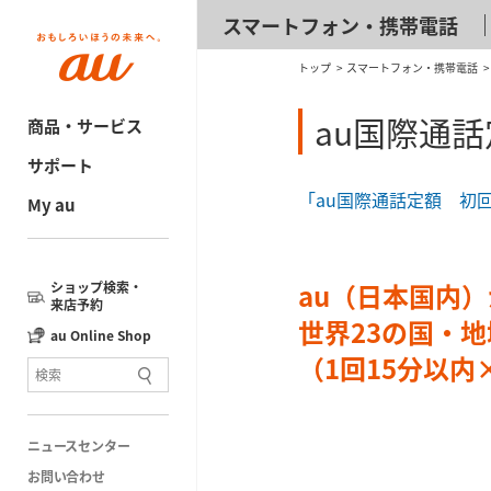
スマートフォン・携帯電話
トップ
スマートフォン・携帯電話
au国際通
商品・サービス
サポート
「au国際通話定額 初
My au
au（日本国内
ショップ検索・
来店予約
世界23
の国・地
au Online Shop
（1回15分以内
ニュースセンター
お問い合わせ