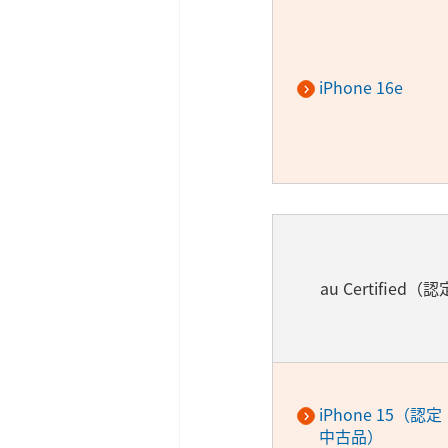
iPhone 16e
au Certified
iPhone 15（認定
中古品）