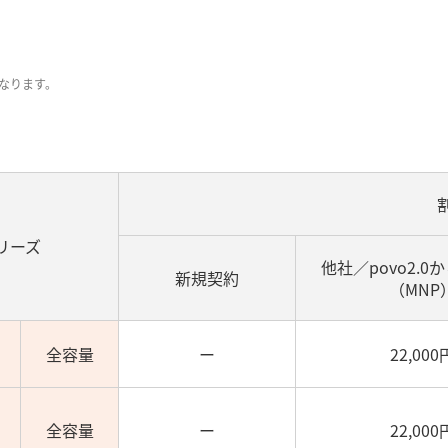
なります。
シリーズ
他社／povo2.0
新規契約
（MNP
全容量
ー
22,000
全容量
ー
22,000