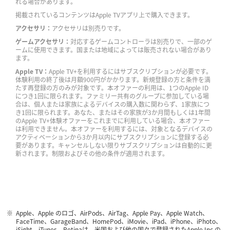
れる場合があります。
掲載されているコンテンツはApple TVアプリ上で購入できます。
アクセサリ：
アクセサリは別売りです。
ゲームアクセサリ：
対応するゲームコントローラは別売りで、一部のゲ
ームに使用できます。国または地域によっては販売されない場合があり
ます。
Apple TV：
Apple TV+を利用するにはサブスクリプションが必要です。
体験利用の終了後は月額900円がかかります。新規登録の方と条件を満
たす再登録の方のみが対象です。本オファーの利用は、1つのApple ID
につき1回に限られます。ファミリー共有のグループに参加している場
合は、個人または家族によるデバイスの購入数に関わらず、1家族につ
き1回に限られます。あなた、またはその家族が3か月間もしくは1年間
のApple TV+体験オファーをこれまでに利用している場合、本オファー
は利用できません。本オファーを利用するには、対象となるデバイスの
アクティベーションから3か月以内にサブスクリプションに登録する必
要があります。キャンセルしない限りサブスクリプションは自動的に更
新されます。制限およびその他の条件が適用されます。
Apple、Apple のロゴ、AirPods、AirTag、Apple Pay、Apple Watch、
FaceTime、GarageBand、HomePod、iMovie、iPad、iPhone、iPhoto、
iSight、iTunes、Retinaは、米国および他の国々で登録されたApple Inc.の