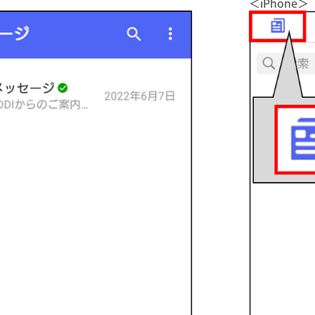
＜iPhone＞