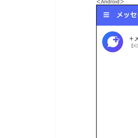
＜Android＞