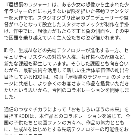
『屋根裏のラジャー』は、ある少女の想像から生まれた少
年ラジャーの誰にも見えない冒険を描いた感動ファンタジ
ー超大作です。スタジオジブリ出身のプロデューサーや監
督が中心となって設立したスタジオポノックが制作を手掛
け、作中では、想像力がもたらす正と負の側面や、その中
で困難を乗り越えていく主人公たちの姿が描かれます。
昨今、生成AIなどの先端テクノロジーが進化する一方、セ
キュリティリスクへの対策や人権、著作権への配慮など、
新たな課題も発生しています。そうした課題とも向き合い
ながら、最新技術を活用して新しい生活体験価値の創出を
目指しているKDDIは、映画『屋根裏のラジャー』のメッセ
ージに共感し、より多くのお客さまに作品を鑑賞いただき
たいという思いから、今回のコラボレーションを開始しま
した。
通信のつなぐチカラによって「おもしろいほうの未来」を
目指すKDDIは、本作品とのコラボレーションを通じて、全
国の子供たちと映画ファンの方々へ、作品の魅力ととも
に、生成AIをはじめとする先端テクノロジーの可能性をお