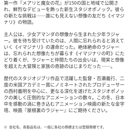
第一作『メアリと魔女の花』が150の国と地域で公開さ
れ、鮮烈なデビューを飾った新生スタジオポノック。彼ら
の新たな挑戦は――誰にも見えない想像の友だち《イマジ
ナリ》の物語。
主人公は、少女アマンダの想像から生まれた少年ラジャ
ー。彼を待ち受けていたのは、人間に忘れられると消えて
いく《イマジナリ》の運命だった。絶体絶命のラジャー
は、忘れられた想像たちが暮らす《イマジナリの町》にた
どり着くが、ラジャーと仲間たちの出会いは、現実と想像
を超えた大冒険と家族の奇跡のはじまりだった――。
歴代のスタジオジブリ作品で活躍した監督・百瀬義行、二
度の米国アカデミー賞にノミネートされたプロデューサー
の西村義明を中心に、更なる深化を遂げたスタジオポノッ
クの美しく圧倒的なアニメーションの数々。この冬、日本
中を感動の渦に巻き込むアニメーション映画の新たな金字
塔、映画『屋根裏のラジャー』にご期待ください。
会社名、各製品名は、一般に各社の商標または登録商標です。