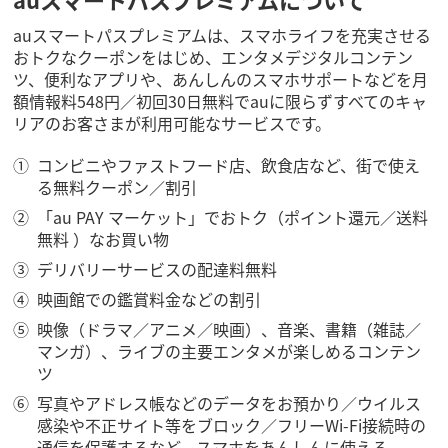
auスマートパスプレミアムは、スマホライフを充実させる
おトクなクーポンをはじめ、エンタメデジタルコンテン
ツ、便利なアプリや、あんしんのスマホサポートなどを月
額情報料548円／初回30日無料でauに限らずすべてのキャ
リアのお客さまが利用可能なサービスです。
コンビニやファストフード店、飲食店など、街で使え
る無料クーポン／割引
「au PAY マーケット」でおトク（ポイント還元／送料
無料 ）なお買い物
デリバリーサービスの配達料無料
映画館での鑑賞料金などの割引
映像（ドラマ／アニメ／映画）、音楽、書籍（雑誌／
マンガ）、ライブの主要エンタメが楽しめるコンテン
ツ
写真やアドレス帳などのデータをお預かり／ウイルス
感染や不正サイト等をブロック／フリーWi-Fi接続時の
通信を保護するなど、スマホをあんしんに使える