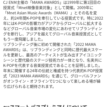
CJ ENM主催の「MAMA AWARDS」は1999年に第1回目の
授賞式「Mnet映像音楽対象」として開催。2009年に
「Mnet Asian Music Awards（MAMA）」とその名を変
え、約24年間K-POPを牽引している授賞式です。特に2022
年にはK-POPの影響力がアジアからグローバルに拡大する
などグローバル音楽市場の変化にあわせてリブランディン
グを断行し、アジアを越えてグローバル音楽授賞式として
もう一度飛躍しました。
リブランディング後に初めて開催された「2022 MAMA
AWARDS」は、リブランディングと同時に歴代最大スケー
ルを更新し、最高のアーティストが生み出すアイコニック
シーンと歴代級のステージ技術力が一体となり、名実共に
K-POPを代表する音楽授賞式であることを証明しました。
年末に開催する24年の伝統と権威を持つ代表的K-POP授賞
式「2023 MAMA AWARDS」を通じて、グローバルファン
がオンライン・オフラインで1つになって楽しめる場が繰
り広げられると期待されます。
auスマートパスプレミアムについて