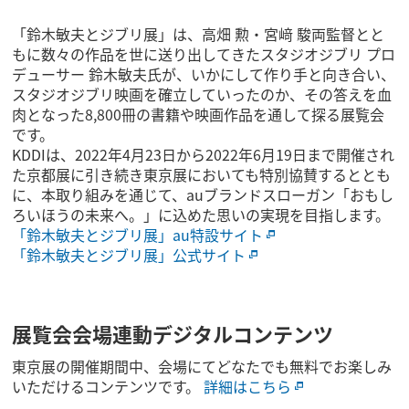
「鈴木敏夫とジブリ展」は、高畑 勲・宮﨑 駿両監督とと
もに数々の作品を世に送り出してきたスタジオジブリ プロ
デューサー 鈴木敏夫氏が、いかにして作り手と向き合い、
スタジオジブリ映画を確立していったのか、その答えを血
肉となった8,800冊の書籍や映画作品を通して探る展覧会
です。
KDDIは、2022年4月23日から2022年6月19日まで開催され
た京都展に引き続き東京展においても特別協賛するととも
に、本取り組みを通じて、auブランドスローガン「おもし
ろいほうの未来へ。」に込めた思いの実現を目指します。
「鈴木敏夫とジブリ展」au特設サイト
「鈴木敏夫とジブリ展」公式サイト
展覧会会場連動デジタルコンテンツ
東京展の開催期間中、会場にてどなたでも無料でお楽しみ
いただけるコンテンツです。
詳細はこちら