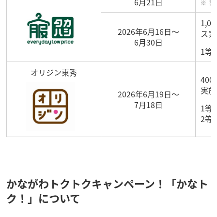
6月21日
割
1,
2026年6月16日～
ス実
6月30日
1等
オリジン東秀
40
実施
2026年6月19日～
7月18日
1等
2等
かながわトクトクキャンペーン！「かなト
ク！」について