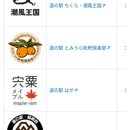
道の駅 ちくら・潮風王国
コ
道の駅 とみうら枇杷倶楽部
コ
道の駅 はが
コ