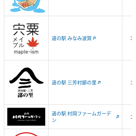
道の駅 みなみ波賀
コ
道の駅 三芳村鄙の里
コ
道の駅 村岡ファームガーデ
コ
ン