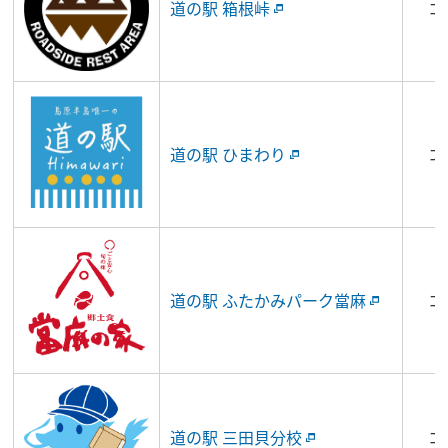
道の駅 箱根峠
コ
道の駅 ひまわり
コ
道の駅 ふたかみパーク當麻
コ
道の駅 三田貝分校
コ