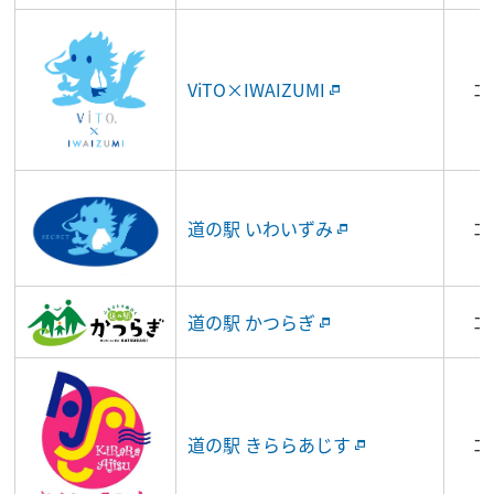
ViTO×IWAIZUMI
コ
道の駅 いわいずみ
コ
道の駅 かつらぎ
コ
道の駅 きららあじす
コ