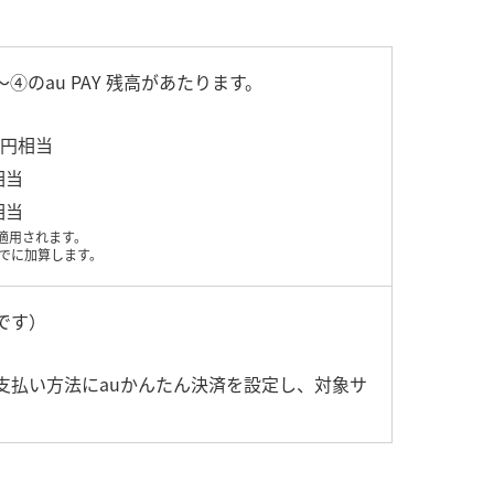
のau PAY 残高があたります。
00円相当
相当
相当
適用されます。
頃までに加算します。
です）
ントのお支払い方法にauかんたん決済を設定し、対象サ