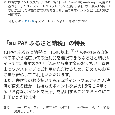
お得なポイント交換所（2024年7月1日～）：au／UQ mobileをご利用のお
客さま、またはauスマートパスプレミアム会員（有料）なら最大1.5倍、そ
のほか1.5倍の対象ではないお客さまも、誰でもポイントを1.1倍に増量が
可能です。
詳しくは
こちら
をスマートフォンよりご確認ください。
「au PAY ふるさと納税」の特長
（注2）
au PAY ふるさと納税は、1,600以上
の魅力ある自治
体の中から幅広い旬の返礼品を選択できるふるさと納税サ
イトです。寄附のお申し込みから寄附金のお支払い、管理
までワンストップでご利用いただけるため、初めてのお客
さまも安心してご利用いただけます。
また、寄附金のお支払いでPontaポイントやauかんたん決
済が使えるほか、お持ちのポイントを最大1.5倍に増量す
る「お得なポイント交換所」を活用することでおトクにご
利用いただけます。
「au PAY マーケット」は2020年5月21日、「au Wowma!」から名称
変更しました。