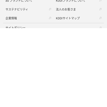
au ブランドについて
KDDIブランドについて
サステナビリティ
法人のお客さま
企業情報
KDDIサイトマップ
サイトポリシー
My au利用規約
プライバシーポリシー
プライバシーポータル
セキュリティポータル
ソーシャルメディアポリシー
動作環境・Cookie情報の利用について
ウェブアクセシビリティの取り組み
商標について