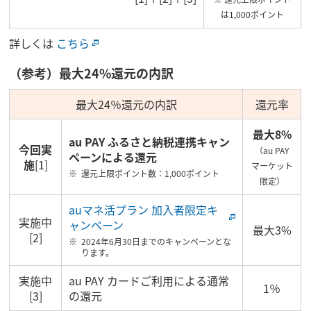
は1,000ポイント
詳しくは
こちら
（参考）最大24%還元の内訳
最大24％還元の内訳
還元率
最大8%
au PAY ふるさと納税連携キャン
今回実
（au PAY
ペーンによる還元
施
[1]
マーケット
還元上限ポイント数：1,000ポイント
限定）
auマネ活プラン 加入者限定キ
実施中
ャンペーン
最大3%
[2]
2024年6月30日までのキャンペーンとな
ります。
実施中
au PAY カードご利用による通常
1％
[3]
の還元