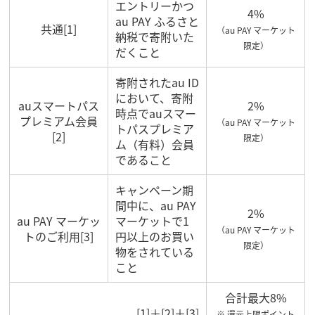
エントリーかつ
4%
au PAY ふるさと
共通[1]
（au PAY マーケット
納税で寄附いた
限定）
だくこと
寄附されたau ID
において、寄附
auスマートパス
2%
時点でauスマー
プレミアム会員
（au PAY マーケット
トパスプレミア
[2]
限定）
ム（有料）会員
であること
キャンペーン期
間中に、au PAY
2%
au PAY マーケッ
マーケットで1
（au PAY マーケット
トのご利用[3]
円以上のお買い
限定）
物をされている
こと
合計最大8%
[1]＋[2]＋[3]
※ 還元上限ポイント