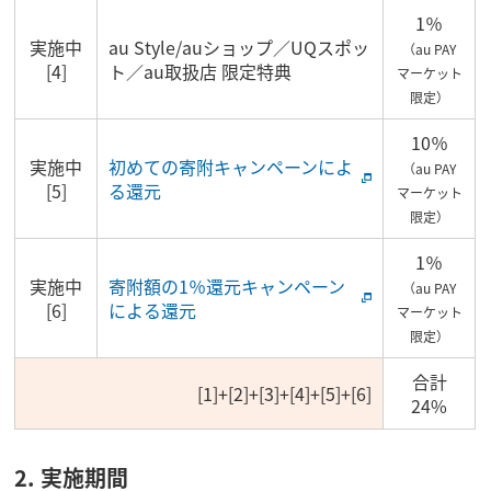
1％
実施中
au Style/auショップ／UQスポッ
（au PAY
[4]
ト／au取扱店 限定特典
マーケット
限定）
10％
実施中
初めての寄附キャンペーンによ
（au PAY
[5]
る還元
マーケット
限定）
1％
実施中
寄附額の1％還元キャンペーン
（au PAY
[6]
による還元
マーケット
限定）
合計
[1]+[2]+[3]+[4]+[5]+[6]
24%
2. 実施期間