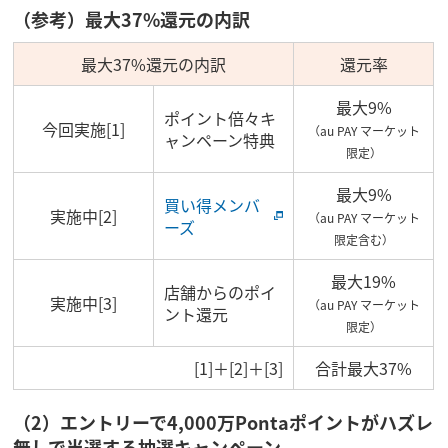
（参考）最大37%還元の内訳
最大37%還元の内訳
還元率
最大9%
ポイント倍々キ
今回実施[1]
（au PAY マーケット
ャンペーン特典
限定）
最大9%
買い得メンバ
実施中[2]
（au PAY マーケット
ーズ
限定含む）
最大19%
店舗からのポイ
実施中[3]
（au PAY マーケット
ント還元
限定）
[1]＋[2]＋[3]
合計最大37%
（2）エントリーで4,000万Pontaポイントがハズレ
無しで当選する抽選キャンペーン