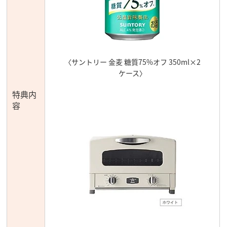
〈サントリー 金麦 糖質75%オフ 350ml×2
ケース〉
特典内
容