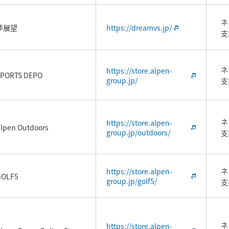
ネ
夢展望
https://dreamvs.jp/
支
ネ
https://store.alpen-
SPORTS DEPO
group.jp/
支
ネ
https://store.alpen-
lpen Outdoors
group.jp/outdoors/
支
ネ
https://store.alpen-
GOLF5
group.jp/golf5/
支
ネ
https://store.alpen-