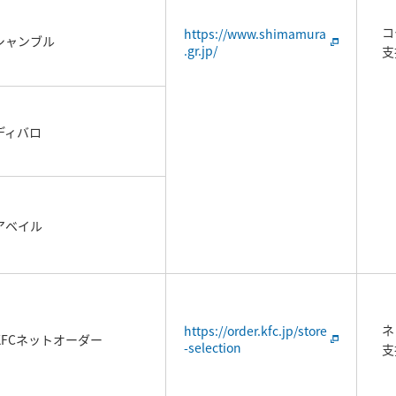
コ
https://www.shimamura
シャンブル
.gr.jp/
支
ディバロ
アベイル
ネ
https://order.kfc.jp/store
KFCネットオーダー
-selection
支