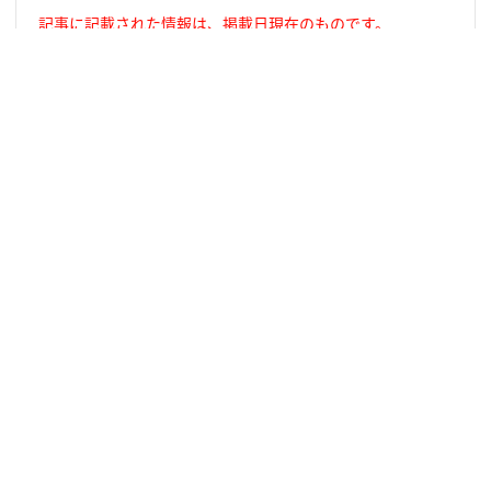
記事に記載された情報は、掲載日現在のものです。
商品・サービスの料金、サービス内容・仕様、お問い合わせ
先などの情報は予告なしに変更されることがありますので、
あらかじめご了承ください。
表記の金額は特に記載のある場合を除きすべて税込です。
サイトマップ
au IDについて
au ブランドについて
KDDIブランドについて
サステナビリティ
法人のお客さま
企業情報
KDDIサイトマップ
サイトポリシー