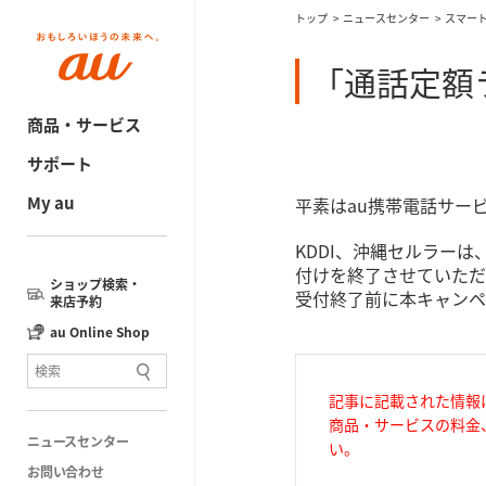
トップ
ニュースセンター
スマー
「通話定額
商品・サービス
サポート
My au
平素はau携帯電話サー
KDDI、沖縄セルラーは
付けを終了させていただ
ショップ検索・
受付終了前に本キャンペ
来店予約
au Online Shop
記事に記載された情報
商品・サービスの料金
ニュースセンター
い。
お問い合わせ