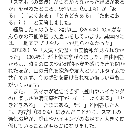
「スマホ（の電波）がつながらなかった経験がある
か」を尋ねたところ、9割以上（91.1%）が「あ
る」（「よくある」「ときどきある」「たまにあ
る」計）」と回答しました。
経験した人のうち、8割以上（85.4%）の人がな
んらかの不便や困った思いをしています。具体的に
は、「地図アプリやルートが見られなかった」
（37.8%）や「天気・気温・雨雲情報が見られなか
った」（30.4%）が上位に挙がりました。自由回答
からは、時間のロスや心理的不安を感じた声も聞か
れたほか、山の景色を家族や友人とリアルタイムで
共有できず、今の感動を届けられない悔しい声も上
がっています。
また、「スマホが通信できず（登山やハイキング
の）楽しさや満足感が下がった（「よくある」「と
きどきある」「たまにある」計）」と回答した人
も、約7割（68.9%）に及んだことから、スマホの
通信環境が、登山やハイキングの満足度と大きく関
係していることが明らかになりました。