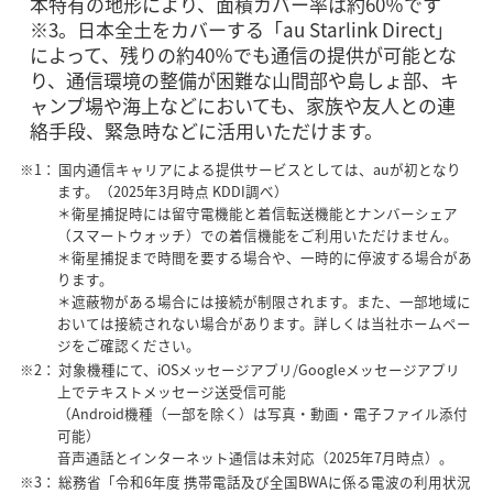
本特有の地形により、面積カバー率は約60％です
※3。日本全土をカバーする「au Starlink Direct」
によって、残りの約40％でも通信の提供が可能とな
り、通信環境の整備が困難な山間部や島しょ部、キ
ャンプ場や海上などにおいても、家族や友人との連
絡手段、緊急時などに活用いただけます。
※1：
国内通信キャリアによる提供サービスとしては、auが初となり
ます。（2025年3月時点 KDDI調べ）
＊衛星捕捉時には留守電機能と着信転送機能とナンバーシェア
（スマートウォッチ）での着信機能をご利用いただけません。
＊衛星捕捉まで時間を要する場合や、一時的に停波する場合があ
ります。
＊遮蔽物がある場合には接続が制限されます。また、一部地域に
おいては接続されない場合があります。詳しくは当社ホームペー
ジをご確認ください。
※2：
対象機種にて、iOSメッセージアプリ/Googleメッセージアプリ
上でテキストメッセージ送受信可能
（Android機種（一部を除く）は写真・動画・電子ファイル添付
可能）
音声通話とインターネット通信は未対応（2025年7月時点）。
※3：
総務省「令和6年度 携帯電話及び全国BWAに係る電波の利用状況