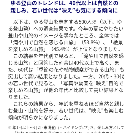
ゆる登山のトレンドは、40代以上は自然との
親しみ、若い世代は“映え”も気にする傾向に
以下は、ゆる登山を志向する500人※（以下、ゆ
る登山勢）への調査結果です。今年の夏にやりたい
登山や山旅のイメージを尋ねたところ、全体では
「滝や川で自然を感じる山旅」（53.8%）、「絶景
を楽しめる山旅」（45.4%）が上位となりました。
この結果を年代別で見ると、「滝や川で自然を感
じる山旅」と回答した割合は40代以上で高く、ま
た、60代は「季節の花や植物観察ができる山旅」も
突出して高い結果となりました。一方、20代・30代
の若い世代で見ると、「写真や動画を“映え”目的で
楽しめる山旅」が他の年代と比較して高い結果とな
りました。
これらの結果から、年齢を重ねるほど自然と親し
む登山・山旅を好み、若い世代は、“映え”も楽しむ
傾向が明らかになりました。
※
年1回以上～月2回未満登山・ハイキングに行き、楽しみ方として