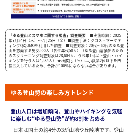
「ゆる登山とスマホに関する調査」調査概要
■実施時期：2025
年7月24日（木）～7月25日（金）■調査手法：クロス・マーケテ
ィングQiQUMOを利用した調査 ■調査対象：20代～60代のゆる登
山を志向する男女500人（各性年代50人）（ゆる登山層抽出のため
のスクリーニング調査対象は28,604人、うち年1回以上登山・ハイ
キングを行う人は4,584人） ★構成比（％）は小数第2位以下を四
捨五入しているため、合計が100％にならない場合があります。
ゆる登山勢の楽しみ方トレンド
登山人口は増加傾向、登山やハイキングを気軽
に楽しむ“ゆる登山勢”が約8割を占める
日本は国土の約4分の3が山地や丘陵地です。登山