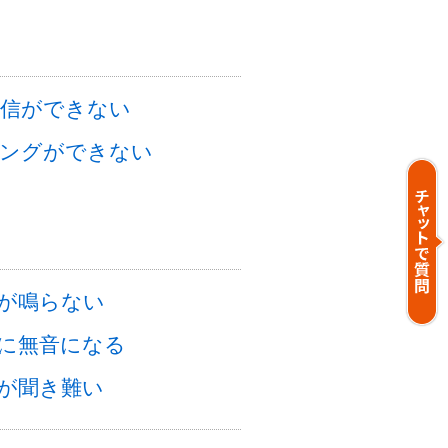
i通信ができない
ングができない
が鳴らない
に無音になる
が聞き難い