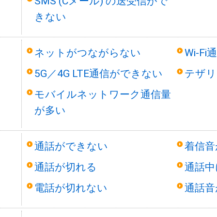
SMS (Cメール) の送受信がで
きない
ネットがつながらない
Wi-F
5G／4G LTE通信ができない
テザリ
モバイルネットワーク通信量
が多い
通話ができない
着信音
通話が切れる
通話中
電話が切れない
通話音