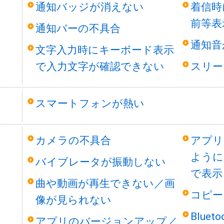
等
通知バッジが消えない
着信時
前等表
通知バーの不具合
通知音
文字入力時にキーボード表示
で入力文字が確認できない
スリー
スマートフォンが熱い
カメラの不具合
アプリ
ように
バイブレータが振動しない
で表示
曲や動画が再生できない／画
コピー
像が見られない
Blue
アプリのバージョンアップ／