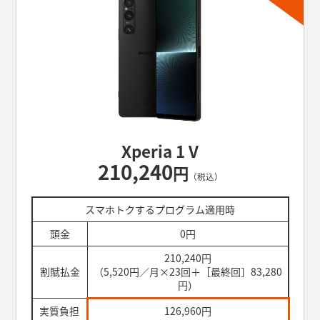
Xperia 1 V
210,240
円
（税込）
スマホトクするプログラム適用時
頭金
0円
210,240円
割賦払金
（5,520円／月×23回＋［最終回］83,280
円）
実質負担
126,960円