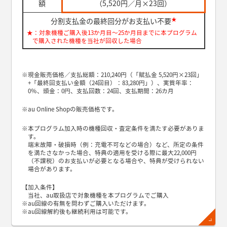
額
（5,520円／月×23回）
★
分割支払金の最終回分がお支払い不要
★：対象機種ご購入後13か月目～25か月目までに本プログラム
で購入された機種を当社が回収した場合
※現金販売価格／支払総額：210,240円（「賦払金 5,520円×23回」
+「最終回支払い金額（24回目）：83,280円」）、実質年率：
0％、頭金：0円、支払回数：24回、支払期間：26カ月
※au Online Shopの販売価格です。
※本プログラム加入時の機種回収・査定条件を満たす必要がありま
す。
端末故障・破損時（例：充電不可などの場合）など、所定の条件
を満たさなかった場合、特典の適用を受ける際に最大22,000円
（不課税）のお支払いが必要となる場合や、特典が受けられない
場合があります。
【加入条件】
当社、au取扱店で対象機種を本プログラムでご購入
※au回線の有無を問わずご購入いただけます。
※au回線解約後も継続利用は可能です。