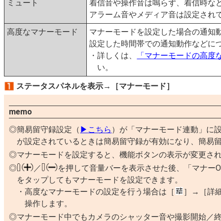
ミュート
着信音や操作音は鳴らず、着信時な
アラーム音やメディア音は設定され
高度なマナーモード
マナーモードを設定した場合の通知
設定した時間帯での通知動作などに
詳しくは、
「マナーモードの高度
い。
ステータスパネルを表示→［マナーモード］
memo
簡易留守録設定（
▶
こちら
）が「マナーモード連動」に
が設定されているときは簡易留守録が有効になり、簡易
マナーモードを設定すると、機能ボタンの表示が変更さ
／
を押して音量バーを表示させた後、「マナーO
をタップしてもマナーモードを設定できます。
高度なマナーモードの設定を行う場合は［
］→［詳
操作します。
マナーモード中でもカメラのシャッター音や撮影開始／