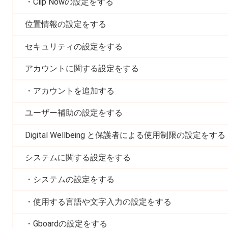
Clip Nowの設定をする
位置情報の設定をする
セキュリティの設定をする
アカウントに関する設定をする
アカウントを追加する
ユーザー補助の設定をする
Digital Wellbeing と保護者による使用制限の設定をする
システムに関する設定をする
システムの設定をする
使用する言語や文字入力の設定をする
Gboardの設定をする