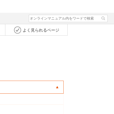
よく見られるページ