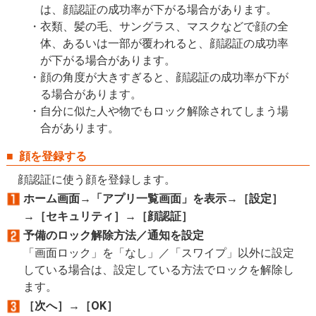
は、顔認証の成功率が下がる場合があります。
衣類、髪の毛、サングラス、マスクなどで顔の全
体、あるいは一部が覆われると、顔認証の成功率
が下がる場合があります。
顔の角度が大きすぎると、顔認証の成功率が下が
る場合があります。
自分に似た人や物でもロック解除されてしまう場
合があります。
顔を登録する
顔認証に使う顔を登録します。
ホーム画面→「アプリ一覧画面」を表示→［設定］
→［セキュリティ］→［顔認証］
予備のロック解除方法／通知を設定
「画面ロック」を「なし」／「スワイプ」以外に設定
している場合は、設定している方法でロックを解除し
ます。
［次へ］→［OK］