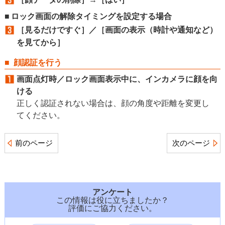
ロック画面の解除タイミングを設定する場合
［見るだけですぐ］／［画面の表示（時計や通知など）
を見てから］
顔認証を行う
画面点灯時／ロック画面表示中に、インカメラに顔を向
ける
正しく認証されない場合は、顔の角度や距離を変更し
てください。
前のページ
次のページ
アンケート
この情報は役に立ちましたか？
評価にご協力ください。