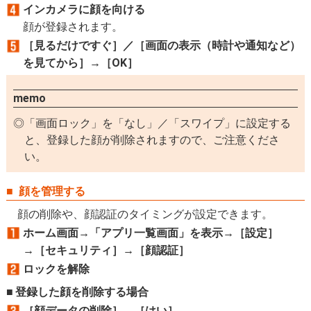
インカメラに顔を向ける
顔が登録されます。
［見るだけですぐ］／［画面の表示（時計や通知など）
を見てから］→［OK］
memo
「画面ロック」を「なし」／「スワイプ」に設定する
と、登録した顔が削除されますので、ご注意くださ
い。
顔を管理する
顔の削除や、顔認証のタイミングが設定できます。
ホーム画面→「アプリ一覧画面」を表示→［設定］
→［セキュリティ］→［顔認証］
ロックを解除
登録した顔を削除する場合
［顔データの削除］→［はい］