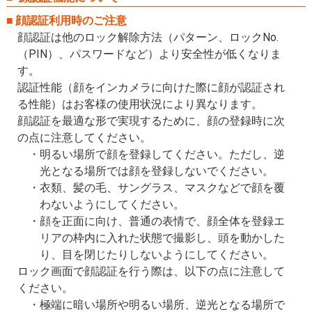
顔認証利用時のご注意
顔認証は他のロック解除方法（パターン、ロックNo.
（PIN）、パスワードなど）より安全性が低くなりま
す。
認証性能（顔をインカメラに向けた際に顔が認証され
る性能）はお客様の使用状況により異なります。
顔認証を最適な形で実現するために、顔の登録時に次
の点に注意してください。
明るい場所で顔を登録してください。ただし、逆
光となる場所では顔を登録しないでください。
衣類、髪の毛、サングラス、マスクなどで顔を覆
わないようにしてください。
顔を正面に向け、普通の表情で、顔全体を登録エ
リアの枠内に入れた状態で撮影し、頭を動かした
り、目を閉じたりしないようにしてください。
ロック画面で顔認証を行う際は、以下の点に注意して
ください。
極端に暗い場所や明るい場所、逆光となる場所で