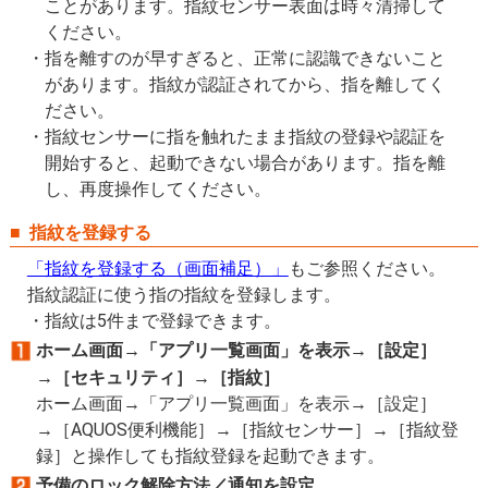
ことがあります。指紋センサー表面は時々清掃して
ください。
指を離すのが早すぎると、正常に認識できないこと
があります。指紋が認証されてから、指を離してく
ださい。
指紋センサーに指を触れたまま指紋の登録や認証を
開始すると、起動できない場合があります。指を離
し、再度操作してください。
指紋を登録する
「指紋を登録する（画面補足）」
もご参照ください。
指紋認証に使う指の指紋を登録します。
指紋は5件まで登録できます。
ホーム画面→「アプリ一覧画面」を表示→［設定］
→［セキュリティ］→［指紋］
ホーム画面→「アプリ一覧画面」を表示→［設定］
→［AQUOS便利機能］→［指紋センサー］→［指紋登
録］と操作しても指紋登録を起動できます。
予備のロック解除方法／通知を設定