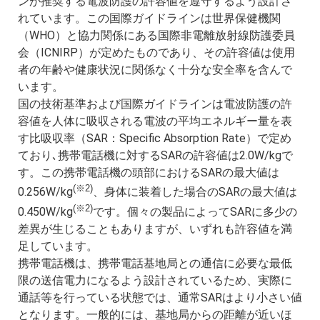
ンが推奨する電波防護の許容値を遵守するよう設計さ
れています。この国際ガイドラインは世界保健機関
（WHO）と協力関係にある国際非電離放射線防護委員
会（ICNIRP）が定めたものであり、その許容値は使用
者の年齢や健康状況に関係なく十分な安全率を含んで
います。
国の技術基準および国際ガイドラインは電波防護の許
容値を人体に吸収される電波の平均エネルギー量を表
す比吸収率（SAR：Specific Absorption Rate）で定め
ており､携帯電話機に対するSARの許容値は2.0W/kgで
す。この携帯電話機の頭部におけるSARの最大値は
(※2)
0.256W/kg
、身体に装着した場合のSARの最大値は
(※2)
0.450W/kg
です。個々の製品によってSARに多少の
差異が生じることもありますが、いずれも許容値を満
足しています。
携帯電話機は、携帯電話基地局との通信に必要な最低
限の送信電力になるよう設計されているため、実際に
通話等を行っている状態では、通常SARはより小さい値
となります。一般的には、基地局からの距離が近いほ