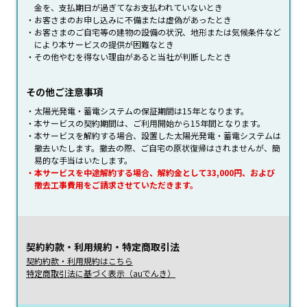
金を、支払期日が過ぎてなお支払われていないとき
お客さまのお申し込みに不備または虚偽があったとき
お客さまのご自宅等の建物の設備の状況、地形または気候条件など
により本サービスの提供が困難なとき
その他やむを得ない理由があると当社が判断したとき
その他ご注意事項
太陽光発電・蓄電システムの保証期間は15年となります。
本サービスの契約期間は、ご利用開始から15年間となります。
本サービスを解約する場合、設置した太陽光発電・蓄電システムは
撤去いたします。撤去の際、ご自宅の原状復帰はされませんが、簡
易的な手当はいたします。
本サービスを中途解約する場合、解約金として33,000円、および
撤去工事費用をご請求させていただきます。
契約約款・利用規約・特定商取引法
契約約款・利用規約はこちら
特定商取引法に基づく表示（auでんき）