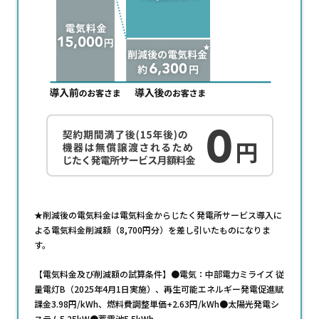
★削減後の電気料金は電気料金からじたく発電所サービス導入に
よる電気料金削減額（8,700円分）を差し引いたものになりま
す。
【電気料金及び削減額の試算条件】●電気：中部電力ミライズ 従
量電灯B（2025年4月1日実施）、再生可能エネルギー発電促進賦
課金3.98円/kWh、燃料費調整単価+2.63円/kWh●太陽光発電シ
ステム5.25kW●蓄電池5.5kWh