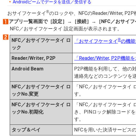
Androidビームでデータを送信／受信する
®
おサイフケータイ
のロックや、NFCのReader/Writer
アプリ一覧画面で［設定］→［接続］→［NFC／おサイフ
NFC／おサイフケータイ 設定画面が表示されます。
NFC／おサイフケータイ ロ
®
「おサイフケータイ
の機能
ック
Reader/Writer, P2P
「Reader/Writer, P2P
Android Beam
P2P機能を利用して、他の
連絡先などのコンテンツを
NFC／おサイフケータイ ロ
「NFC／おサイフケータイ 
ックNo.変更
す。
NFC／おサイフケータイ ロ
「NFC／おサイフケータイ 
ックNo.初期化
き、PINロック解除コードを
す。
タップ＆ペイ
NFCを用いた決済サービス