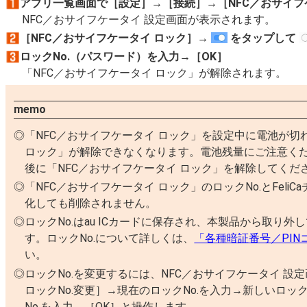
アプリ一覧画面で［設定］→［接続］→［NFC／おサイフ
NFC／おサイフケータイ 設定画面が表示されます。
［NFC／おサイフケータイ ロック］→
をタップして
ロックNo.（パスワード）を入力→［OK］
「NFC／おサイフケータイ ロック」が解除されます。
memo
「NFC／おサイフケータイ ロック」を設定中に電池が切
ロック」が解除できなくなります。電池残量にご注意く
後に「NFC／おサイフケータイ ロック」を解除してくだ
「NFC／おサイフケータイ ロック」のロックNo.とFel
化しても削除されません。
ロックNo.はau ICカードに保存され、本製品から取り外し
す。ロックNo.について詳しくは、
「各種暗証番号／PIN
い。
ロックNo.を変更するには、NFC／おサイフケータイ 設
ロックNo.変更］→現在のロックNo.を入力→新しいロッ
No.を入力→［OK］と操作します。