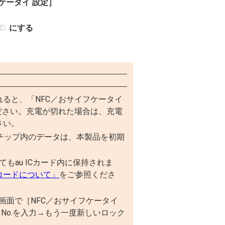
ケータイ 設定］
にする
れると、「NFC／おサイフケータイ
ださい。充電が切れた場合は、充電
さい。
iCaチップ内のデータは、本製品を初期
てもau ICカード内に保持されま
コードについて」
をご参照くださ
定画面で［NFC／おサイフケータイ
クNo.を入力→もう一度新しいロック