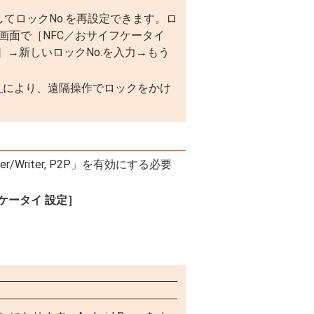
してロックNo.を再設定できます。ロ
定画面で［NFC／おサイフケータイ
K］→新しいロックNo.を入力→もう
」
により、遠隔操作でロックをかけ
/Writer, P2P」を有効にする必要
ケータイ 設定］