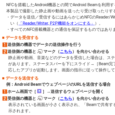
NFCを搭載したAndroid機器との間でAndroid Beam
本製品で撮影した静止画や動画を送ったり受け取ったりす
データを送信／受信するにはあらかじめNFCのReader/Wri
い（
「Reader/Writer, P2P機能をオンにする」
）。
すべてのNFC搭載機器との通信を保証するものではあり
データを受信する
送信側の機器でデータの送信操作を行う
送信側の機器と
マーク（
こちら
）を向かい合わせる
静止画や動画、音楽などのデータを受信した場合は、ス
があります。ステータスバーを下にスライド→［Beam
応したアプリが起動します。画面の指示に従って操作し
データを送信する
例：Android BeamでウェブページのURLを送信する場合
ホーム画面で［
］→送信するウェブページを開く
受信側の機器と
マーク（
こちら
）を向かい合わせる
表示されている画面が小さく表示され、「Beamで共有
示されます。