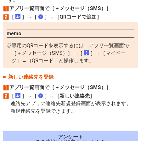
アプリ一覧画面で［＋メッセージ（SMS）］
［
］→［
］→［QRコードで追加］
memo
専用のQRコードを表示するには、アプリ一覧画面で
［＋メッセージ（SMS）］→［
］→［マイペー
ジ］→［QRコード］と操作します。
新しい連絡先を登録
アプリ一覧画面で［＋メッセージ（SMS）］
［
］→［
］→［新しい連絡先］
連絡先アプリの連絡先新規登録画面が表示されます。
新規連絡先を登録できます。
アンケート