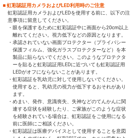
虹彩認証用カメラおよびLED利用時のご注意
虹彩認証用カメラおよびLEDを使用する前に、以下の注
意事項に留意してください。
眼を保護するために虹彩認証中に画面から20cm以上
離れてください。視力低下などの原因となります。
承認されていない画面プロテクター（プライバシー
保護フィルム、強化ガラスプロテクターなど）を本
製品に貼らないでください。このようなプロテクタ
ーを貼ると虹彩認証用LEDに近づいても虹彩認証用
LEDがオフにならないことがあります。
虹彩認証を乳幼児に対して使用しないでください。
使用すると、乳幼児の視力が低下するおそれがあり
ます。
めまい、発作、意識喪失、失神などのてんかんに関
連する症状を経験したり、ご家族がこのような症状
を経験されている場合は、虹彩認証をご使用になる
前に医師にご相談ください。
虹彩認証は医療デバイスとして使用することを意図