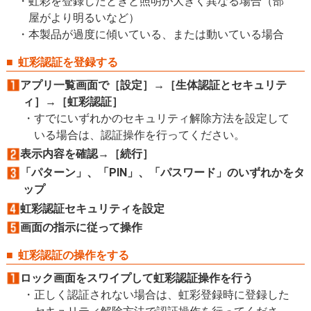
虹彩を登録したときと照明が大きく異なる場合（部
屋がより明るいなど）
本製品が過度に傾いている、または動いている場合
虹彩認証を登録する
アプリ一覧画面で［設定］→［生体認証とセキュリテ
ィ］→［虹彩認証］
すでにいずれかのセキュリティ解除方法を設定して
いる場合は、認証操作を行ってください。
表示内容を確認→［続行］
「パターン」、「PIN」、「パスワード」のいずれかをタ
ップ
虹彩認証セキュリティを設定
画面の指示に従って操作
虹彩認証の操作をする
ロック画面をスワイプして虹彩認証操作を行う
正しく認証されない場合は、虹彩登録時に登録した