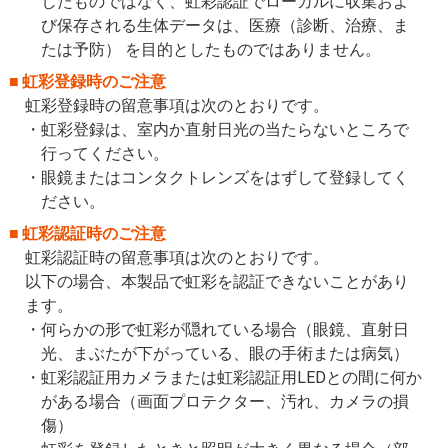
したものではなく、虹彩認証でローカルに収集およ
び保存される生体データは、医療（診断、治療、ま
たは予防） を目的としたものではありません。
虹彩登録時のご注意
虹彩登録時の留意事項は次のとおりです。
虹彩登録は、室内か直射日光の当たらないところで
行ってください。
眼鏡またはコンタクトレンズをはずして登録してく
ださい。
虹彩認証時のご注意
虹彩認証時の留意事項は次のとおりです。
以下の場合、本製品で虹彩を認証できないことがあり
ます。
何らかの形で虹彩が隠れている場合（眼鏡、直射日
光、まぶたが下がっている、眼の手術または病気）
虹彩認証用カメラまたは虹彩認証用LEDとの間に何か
がある場合（画面プロテクター、汚れ、カメラの損
傷）