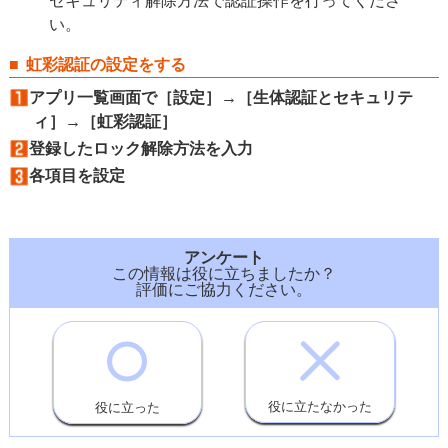
セキュリティ解除方法で認証操作を行ってくださ
い。
虹彩認証の設定をする
アプリ一覧画面で［設定］→［生体認証とセキュリテ
ィ］→［虹彩認証］
登録したロック解除方法を入力
各項目を設定
アンケート
この情報は役に立ちましたか？
評価にご協力ください。
役に立たなかった
役に立った