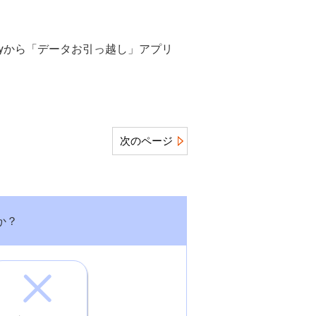
layから「データお引っ越し」アプリ
次のページ
か？
。