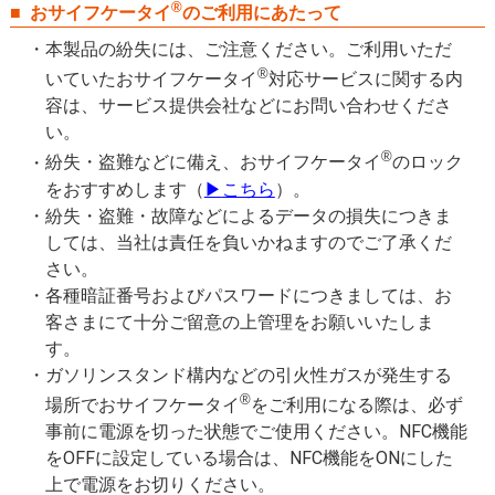
®
おサイフケータイ
のご利用にあたって
本製品の紛失には、ご注意ください。ご利用いただ
®
いていたおサイフケータイ
対応サービスに関する内
容は、サービス提供会社などにお問い合わせくださ
い。
®
紛失・盗難などに備え、おサイフケータイ
のロック
をおすすめします（
▶
こちら
）。
紛失・盗難・故障などによるデータの損失につきま
しては、当社は責任を負いかねますのでご了承くだ
さい。
各種暗証番号およびパスワードにつきましては、お
客さまにて十分ご留意の上管理をお願いいたしま
す。
ガソリンスタンド構内などの引火性ガスが発生する
®
場所でおサイフケータイ
をご利用になる際は、必ず
事前に電源を切った状態でご使用ください。NFC機能
をOFFに設定している場合は、NFC機能をONにした
上で電源をお切りください。