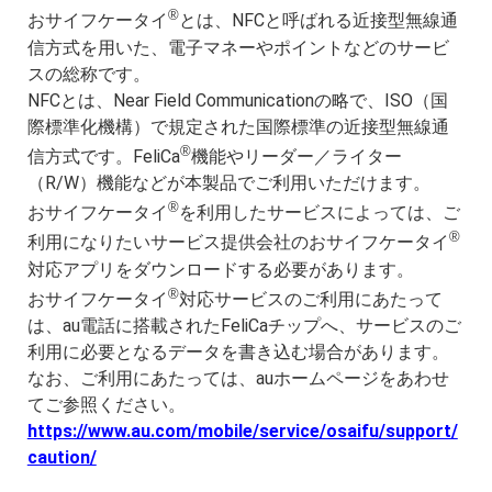
®
おサイフケータイ
とは、NFCと呼ばれる近接型無線通
信方式を用いた、電子マネーやポイントなどのサービ
スの総称です。
NFCとは、Near Field Communicationの略で、ISO（国
際標準化機構）で規定された国際標準の近接型無線通
®
信方式です。FeliCa
機能やリーダー／ライター
（R/W）機能などが本製品でご利用いただけます。
®
おサイフケータイ
を利用したサービスによっては、ご
®
利用になりたいサービス提供会社のおサイフケータイ
対応アプリをダウンロードする必要があります。
®
おサイフケータイ
対応サービスのご利用にあたって
は、au電話に搭載されたFeliCaチップへ、サービスのご
利用に必要となるデータを書き込む場合があります。
なお、ご利用にあたっては、auホームページをあわせ
てご参照ください。
https://www.au.com/mobile/service/osaifu/support/
caution/